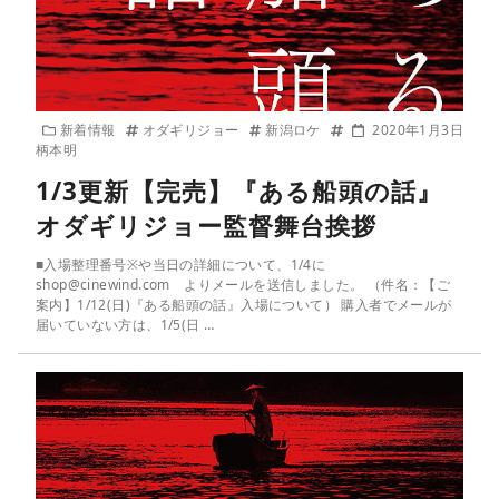
新着情報
オダギリジョー
新潟ロケ
2020年1月3日
柄本明
1/3更新【完売】『ある船頭の話』
オダギリジョー監督舞台挨拶
■入場整理番号※や当日の詳細について、1/4に
shop@cinewind.com よりメールを送信しました。 （件名：【ご
案内】1/12(日)『ある船頭の話』入場について） 購入者でメールが
届いていない方は、1/5(日 …