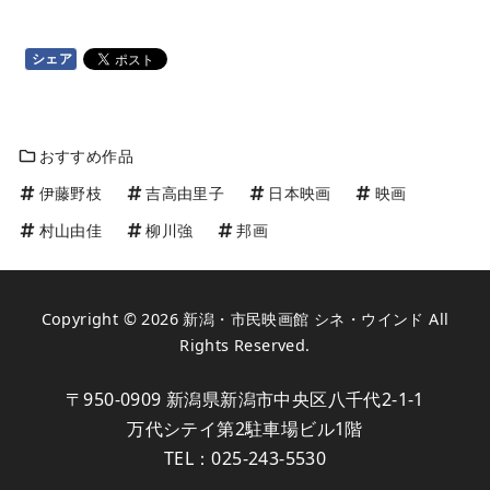
シェア
おすすめ作品
伊藤野枝
吉高由里子
日本映画
映画
村山由佳
柳川強
邦画
Copyright © 2026
新潟・市民映画館 シネ・ウインド
All
Rights Reserved.
〒950-0909 新潟県新潟市中央区八千代2-1-1
万代シテイ第2駐車場ビル1階
TEL：
025-243-5530