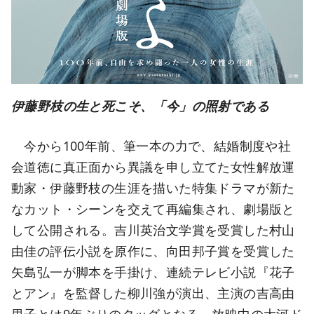
伊藤野枝の生と死こそ、「今」の照射である
今から100年前、筆一本の力で、結婚制度や社
会道徳に真正面から異議を申し立てた女性解放運
動家・伊藤野枝の生涯を描いた特集ドラマが新た
なカット・シーンを交えて再編集され、劇場版と
して公開される。吉川英治文学賞を受賞した村山
由佳の評伝小説を原作に、向田邦子賞を受賞した
矢島弘一が脚本を手掛け、連続テレビ小説『花子
とアン』を監督した柳川強が演出、主演の吉高由
里子とは9年ぶりのタッグとなる。放映中の大河ド