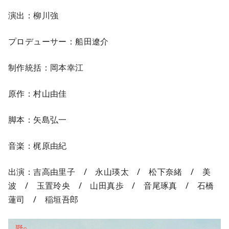
演出：柳川強
プロデューサー：船田遼介
制作統括：岡本幸江
原作：村山由佳
脚本：矢島弘一
音楽：梶原由紀
出演：吉高由里子 / 永山瑛太 / 松下奈緒 / 美
波 / 玉置玲央 / 山田真歩 / 音尾琢真 / 石橋
蓮司 / 稲垣吾郎