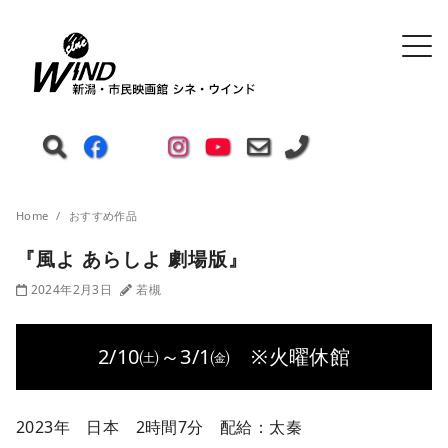
Home
おすすめ作品
『風よ あらしよ 劇場版』
2024年2月3日
若槻
2/10㈯～3/1㈮ ※火曜休館
2023年 日本 2時間7分 配給：太秦