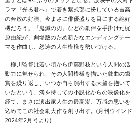
ラマ『光る君へ』で若き紫式部に扮している吉高
の奔放の好演、今まさに俳優盛りを目にする絶好
機だろう。『鬼滅の刃』などの劇伴を手掛けた梶
原由紀が、劇場版のため新たなエンディングテー
マを作曲し、怒涛の人生模様を勢いづける。
柳川監督は若い頃から伊藤野枝という人間の活
動力に魅せられ、その人間模様を描いた戯曲の鑑
賞を繰り返し、いつか自ら演出する大望を抱いて
いたという。満を持しての小説化からの映像化を
経て、まさに演出家人生の最高潮、万感の思いを
込めてこの社会劇大作を創り出す。(月刊ウインド
2024年2月号より)