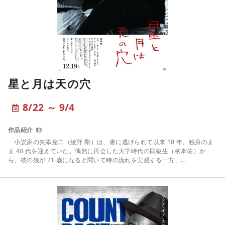
星と月は天の穴
8/22 ～ 9/4
⼩説家の矢添克二（綾野 剛）は、妻に逃げられて以来 10 年、独⾝のま
ま 40 代を迎えていた。偶然に再会した大学時代の同級生（柄本佑）か
ら、彼の娘が 21 歳になると聞いて時の流れを実感する一方、...