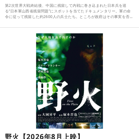
第2次世界大戦終結後、中国に残留して内戦に巻き込まれた日本兵を巡
る“日本軍山西省残留問題”にスポットを当てたドキュメンタリー。軍の命
令に従って残留した約2600人の兵士たち。ところが政府はその事実を否...
野火【2026年8月上映】