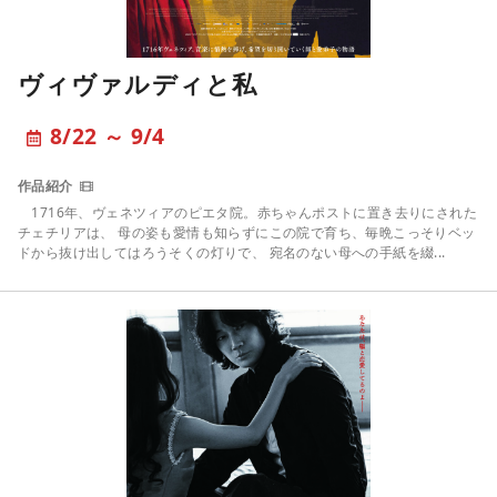
ヴィヴァルディと私
8/22 ～ 9/4
1716年、ヴェネツィアのピエタ院。赤ちゃんポストに置き去りにされた
チェチリアは、 母の姿も愛情も知らずにこの院で育ち、毎晩こっそりベッ
ドから抜け出してはろうそくの灯りで、 宛名のない母への手紙を綴...