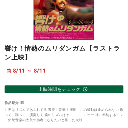
響け！情熱のムリダンガム【ラストラ
ン上映】
8/11 ～ 8/11
上映時間をチェック
世界はリズムであふれてる 青春！音楽！衝動！この鼓動は止められない 歌
って、踊って、演奏して 魂のリズムはそこ、ここにーー 神に奉納するイン
ド伝統音楽の太鼓の奏者になりたいと願った太鼓...