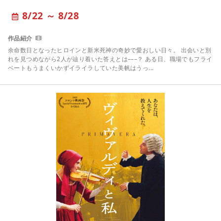
8/22 ～ 8/28
余命数日となったヒロインと新米死神の奇妙で愛おしい日々。 出会いと別
れを見つめながら2人が辿り着いた答えとは–––？ ある日、職場でもフライ
ベートもうまくいかずイライラしていた美帆はうっ...