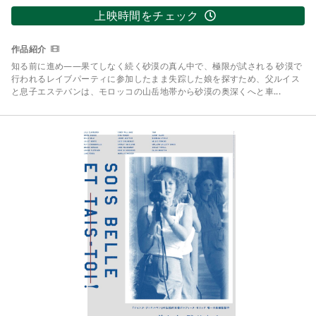
上映時間をチェック
知る前に進め――果てしなく続く砂漠の真ん中で、極限が試される 砂漠で
行われるレイブパーティに参加したまま失踪した娘を探すため、父ルイス
と息子エステバンは、モロッコの山岳地帯から砂漠の奥深くへと車...