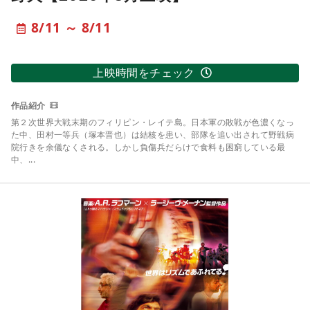
8/11 ～ 8/11
上映時間をチェック
第２次世界大戦末期のフィリピン・レイテ島。日本軍の敗戦が色濃くなっ
た中、田村一等兵（塚本晋也）は結核を患い、部隊を追い出されて野戦病
院行きを余儀なくされる。しかし負傷兵だらけで食料も困窮している最
中、...