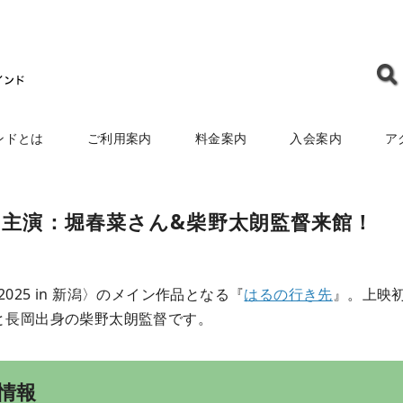
ンドとは
ご利用案内
料金案内
入会案内
ア
主演：堀春菜さん&柴野太朗監督来館！
 2025 in 新潟〉のメイン作品となる『
はるの行き先
』。上映初
と長岡出身の柴野太朗監督です。
情報