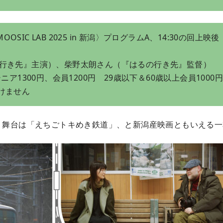
OOSIC LAB 2025 in 新潟〉プログラムA、14:30の回上映後
行き先』主演）、柴野太朗さん（『はるの行き先』監督）
ア1300円、会員1200円 29歳以下＆60歳以上会員1000円
けません
co）、舞台は「えちごトキめき鉄道」、と新潟産映画ともいえ