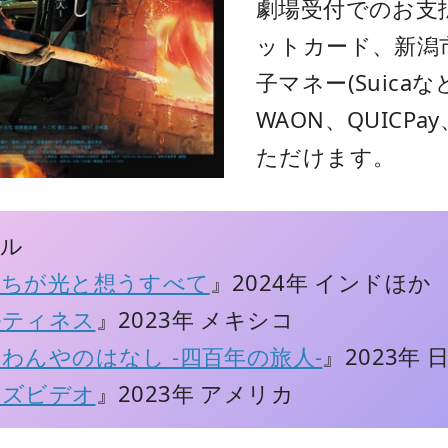
劇場受付でのお支
ットカード、新潟
子マネー(Suicaな
WAON、QUICPa
ただけます。
ール
たちが光と想うすべて
』2024年 インドほか
ルティネス
』2023年 メキシコ
わんやのはなし -四百年の旅人-
』2023年 
ムズビデオ
』2023年 アメリカ