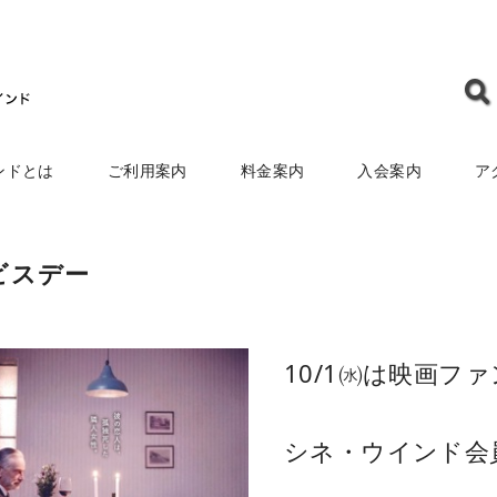
ンドとは
ご利用案内
料金案内
入会案内
ア
ビスデー
10/1㈬は映画フ
シネ・ウインド会員