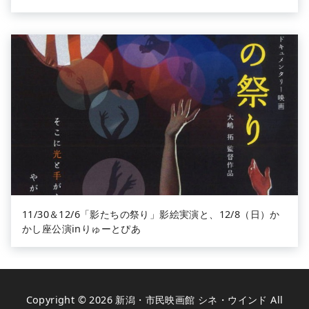
11/30＆12/6「影たちの祭り」影絵実演と、12/8（日）か
かし座公演inりゅーとぴあ
Copyright © 2026
新潟・市民映画館 シネ・ウインド
All