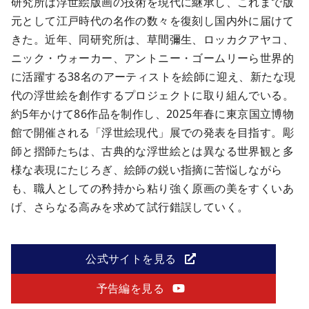
研究所は浮世絵版画の技術を現代に継承し、これまで版
元として江戸時代の名作の数々を復刻し国内外に届けて
きた。近年、同研究所は、草間彌生、ロッカクアヤコ、
ニック・ウォーカー、アントニー・ゴームリーら世界的
に活躍する38名のアーティストを絵師に迎え、新たな現
代の浮世絵を創作するプロジェクトに取り組んでいる。
約5年かけて86作品を制作し、2025年春に東京国立博物
館で開催される「浮世絵現代」展での発表を目指す。彫
師と摺師たちは、古典的な浮世絵とは異なる世界観と多
様な表現にたじろぎ、絵師の鋭い指摘に苦悩しながら
も、職人としての矜持から粘り強く原画の美をすくいあ
げ、さらなる高みを求めて試行錯誤していく。
公式サイトを見る
予告編を見る