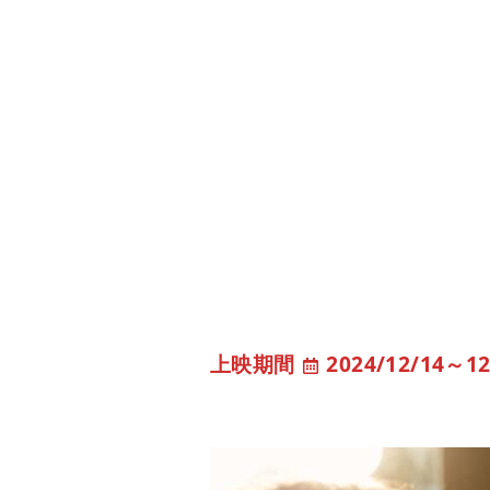
2024/12/14
～
12