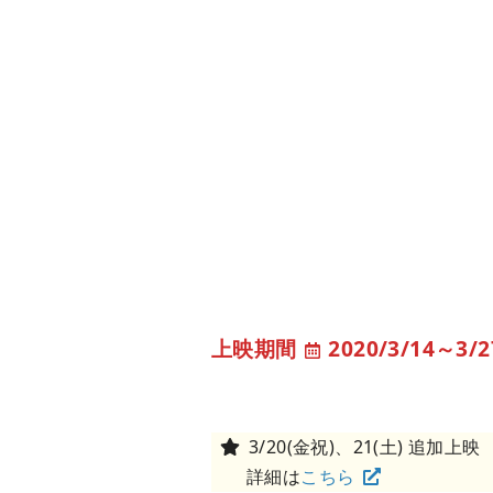
2020/3/14
～
3/2
3/20(金祝)、21(土) 追加上映
詳細は
こちら