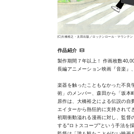
(C)大橋裕之・太田出版／ロックンロール・マウンテン
製作期間７年以上！ 作画枚数40,0
長編アニメーション映画『音楽』
楽器を触ったこともなかった不良
術」のメンバー、森田から「坂本
原作は、大橋裕之による伝説の自
エイターから熱狂的に支持されて
初期衝動溢れる漫画に対し、監督
する“ロトスコープ”という手法を
監督は「誰も観たことがない映画