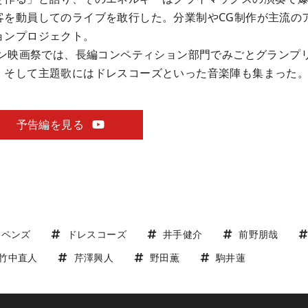
客を動員してのライブを敢行した。分業制やCG制作が主流の
ョンプロジェクト。
ョン映画祭では、長編コンペティション部門でみごとグランプ
、そして主題歌にはドレスコーズといった音楽陣も集まった
予告編を見る
ンペンズ
ドレスコーズ
井手健介
前野朋哉
竹中直人
芹澤興人
野田薫
駒井蓮