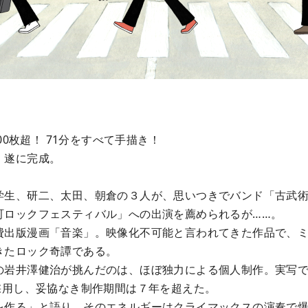
00枚超！ 71分をすべて手描き！
、遂に完成。
学生、研二、太田、朝倉の３人が、思いつきでバンド「古武
町ロックフェスティバル」への出演を薦められるが……。
費出版漫画「音楽」。映像化不可能と言われてきた作品で、
きたロック奇譚である。
の岩井澤健治が挑んだのは、ほぼ独力による個人制作。実写
採用し、妥協なき制作期間は７年を超えた。
を作る」と語り、そのエネルギーはクライマックスの演奏で