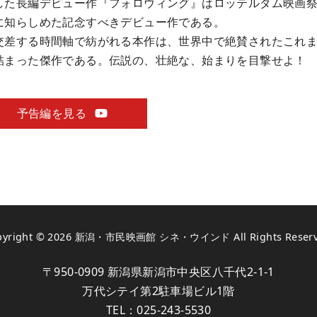
した長編デビュー作『フォロウィング』はロッテルダム映画
に知らしめた記念すべきデビュー作である。
交差する時間軸で紡がれる本作は、世界中で絶賛されたこれ
詰まった傑作である。伝説の、壮絶な、始まりを目撃せよ！
予告編を見る
pyright © 2026
新潟・市民映画館 シネ・ウインド
All Rights Reser
〒950-0909 新潟県新潟市中央区八千代2-1-1
万代シテイ第2駐車場ビル1階
TEL：
025-243-5530