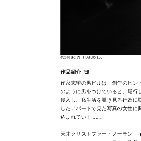
©2010 IFC IN THEATERS LLC
作家志望の男ビルは、創作のヒン
のように男をつけていると、尾行
侵入し、私生活を覗き見る行為に
したアパートで見た写真の女性に
込まれていく……。
天才クリストファー・ノーラン 