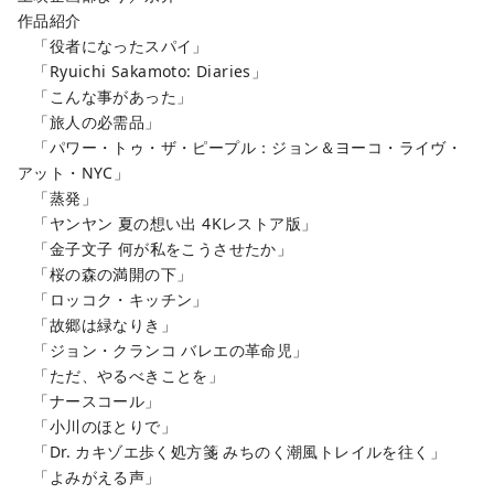
作品紹介
「役者になったスパイ」
「Ryuichi Sakamoto: Diaries」
「こんな事があった」
「旅人の必需品」
「パワー・トゥ・ザ・ピープル：ジョン＆ヨーコ・ライヴ・
アット・NYC」
「蒸発」
「ヤンヤン 夏の想い出 4Kレストア版」
「金子文子 何が私をこうさせたか」
「桜の森の満開の下」
「ロッコク・キッチン」
「故郷は緑なりき」
「ジョン・クランコ バレエの革命児」
「ただ、やるべきことを」
「ナースコール」
「小川のほとりで」
「Dr. カキゾエ歩く処方箋 みちのく潮風トレイルを往く」
「よみがえる声」