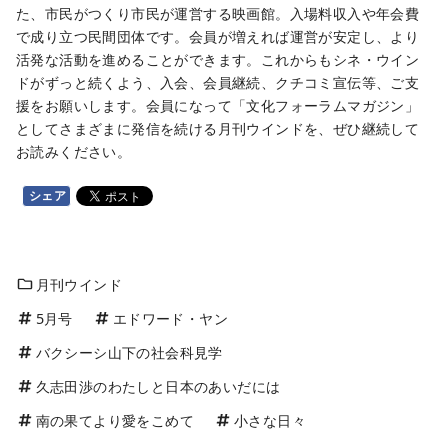
た、市民がつくり市民が運営する映画館。入場料収入や年会費
で成り立つ民間団体です。会員が増えれば運営が安定し、より
活発な活動を進めることができます。これからもシネ・ウイン
ドがずっと続くよう、入会、会員継続、クチコミ宣伝等、ご支
援をお願いします。会員になって「文化フォーラムマガジン」
としてさまざまに発信を続ける月刊ウインドを、ぜひ継続して
お読みください。
シェア
月刊ウインド
5月号
エドワード・ヤン
バクシーシ山下の社会科見学
久志田渉のわたしと日本のあいだには
南の果てより愛をこめて
小さな日々