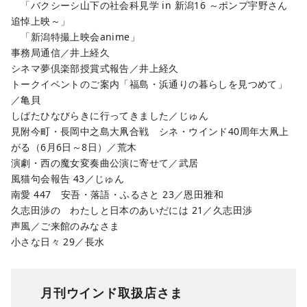
「バクシーシ山下の社会科見学 in 新潟16 ～ポンプ宇野さん
追悼上映～」
「新潟特撮上映会anime」
事務局通信／井上経久
シネマ夢倶楽部授賞式報告／井上経久
トークイベントのご案内「福島・浜通りの暮らしを見つめて」
／亀貝
しばたひなびらきに行ってきました／じゅん
見附今町・長岡中之島大凧合戦 シネ・ウインド40周年大凧上
がる（6月6日～8日）／荒木
演劇・西の魔女変奏曲公演に寄せて／武居
風猫句会報告 43／じゅん
南愛 447 安吾・落語・ふるさと 23／恩田雅和
久志田渉の わたしと日本のあいだには 21／久志田渉
声風／ご来館のみなさま
小さな日々 29／長水
月刊ウインド取扱店さま