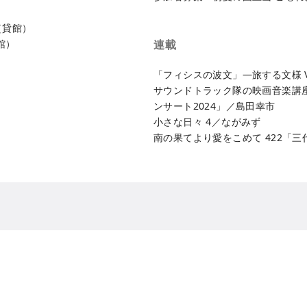
（貸館）
館）
連載
「フィシスの波文」―旅する文様 V
サウンドトラック隊の映画音楽講座
ンサート2024」／島田幸市
小さな日々 4／ながみず
南の果てより愛をこめて 422「