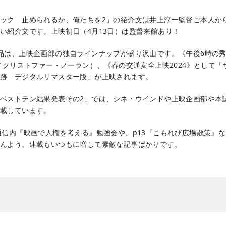
ック 止められるか、俺たちを2」の紹介文は井上淳一監督ご本人か
い紹介文です。上映初日（4月13日）は監督来館あり！
品は、上映企画部の独自ラインナップが盛り沢山です。《午後6時の
年／クリストファー・ノーラン）、《春の交通安全上映2024》として
追跡 デジタルリマスター版」が上映されます。
ベストテン結果発表その2」では、シネ・ウインドや上映企画部や本
掲載しています。
通信内『映画で人権を考える』勉強会や、p13『こもれび広場散策』
んよう。連載もいつもに増して素敵な記事ばかりです。