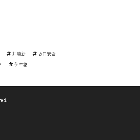
井浦新
坂口安吾
中
芋生悠
ved.