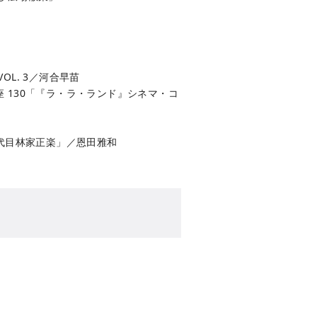
OL. 3／河合早苗
 130「『ラ・ラ・ランド』シネマ・コ
三代目林家正楽」／恩田雅和