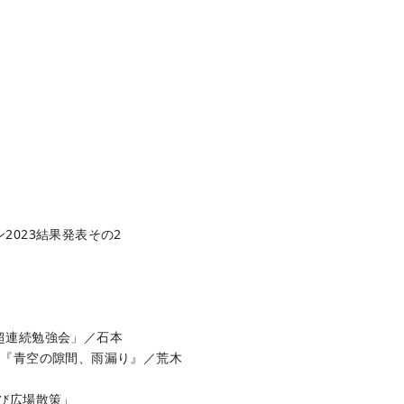
2023結果発表その2
超連続勉強会」／石本
演『青空の隙間、雨漏り』／荒木
び広場散策」