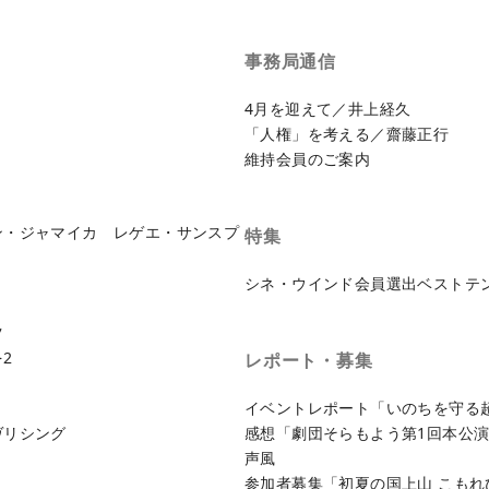
事務局通信
4月を迎えて／井上経久
「人権」を考える／齋藤正行
維持会員のご案内
ン・ジャマイカ レゲエ・サンスプ
特集
シネ・ウインド会員選出ベストテン
ツ
2
レポート・募集
イベントレポート「いのちを守る
ヴリシング
感想「劇団そらもよう第1回本公
声風
参加者募集「初夏の国上山 こもれ