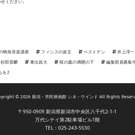
わせください。
の映画音楽講座
フィシスの波文
ベストテン
井上淳一
杉田雷麟
東出昌大
桜の森の満開の下
編集部員募集
ちを2
pyright © 2026
新潟・市民映画館 シネ・ウインド
All Rights Reser
〒950-0909 新潟県新潟市中央区八千代2-1-1
万代シテイ第2駐車場ビル1階
TEL：
025-243-5530