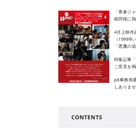
「青春ジャ
紙同様に熱
4月上映作
（1998
「悪魔の
特集記事「
ご意見を
p8事務局
しありませ
CONTENTS